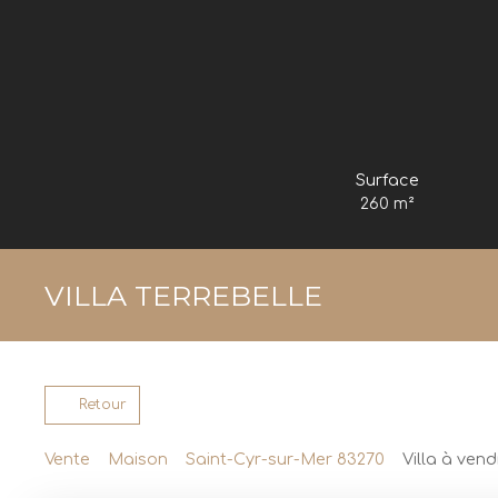
Surface
260
m²
VILLA TERREBELLE
Retour
Vente
Maison
Saint-Cyr-sur-Mer 83270
Villa à ven