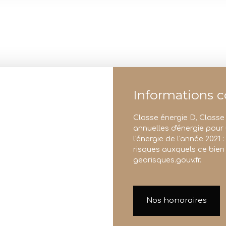
Informations 
Classe énergie D, Class
annuelles d'énergie pour 
l'énergie de l'année 2021 
risques auxquels ce bien 
georisques.gouv.fr.
Nos honoraires