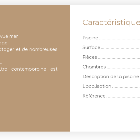
Caractéristiqu
 vue mer.
Piscine
age.
Surface
potager et de nombreuses
Pièces
.
Chambres
ltra contemporaine est
Description de la piscine
Localisation
Référence