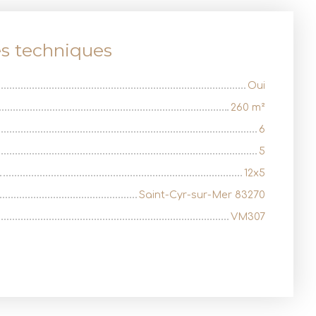
es techniques
Oui
260
m²
6
5
12x5
Saint-Cyr-sur-Mer 83270
VM307