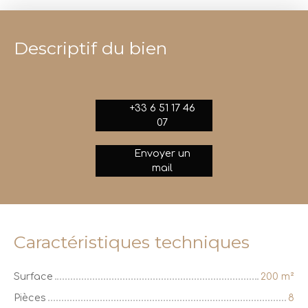
Descriptif du bien
+33 6 51 17 46
07
Envoyer un
mail
Caractéristiques techniques
Surface
200
m²
Pièces
8