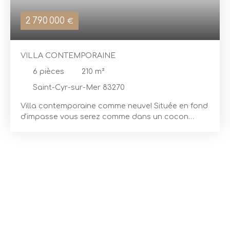
2 790 000
€
VILLA CONTEMPORAINE
6
pièces
210
m²
Saint-Cyr-sur-Mer 83270
Villa contemporaine comme neuve! Située en fond
d'impasse vous serez comme dans un cocon
entre mer et forêt. le choix entre la calanque ou
votre belle et grande piscine à débordement... Un
bel espace de vie ouvert sur la nature avec son
espace parental et un niveau avec trois autres
chambres. Aucun travaux à prévoir, décoration
soignée et haut de gamme. (possibilité vente
meublée) Le Domaine de Port d'Alon est un
endroit unique sur la mer, situé dans le Var non
loin de Bandol, de part et d'autre le Conservatoire
du littoral préserve les lieux. Faibles charges (ASL