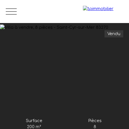
Vendu
Accueil
Biens en vente
Locations
Tanguy Pl
Surface
Pièces
200
m²
8