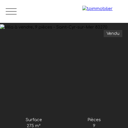
Vendu
Accueil
Biens en vente
Locations
Tanguy Pl
Surface
Pièces
275
m²
9