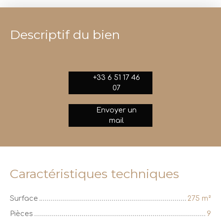
Descriptif du bien
+33 6 51 17 46
07
Envoyer un
mail
Caractéristiques techniques
Surface
275
m²
Pièces
9