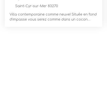
Saint-Cyr-sur-Mer 83270
Villa contemporaine comme neuve! Située en fond
d'impasse vous serez comme dans un cocon
entre mer et forêt. le choix entre la calanque ou
votre belle et grande piscine à débordement... Un
bel espace de vie ouvert sur la nature avec son
espace parental et un niveau avec trois autres
chambres. Aucun travaux à prévoir, décoration
soignée et haut de gamme. (possibilité vente
meublée) Le Domaine de Port d'Alon est un
endroit unique sur la mer, situé dans le Var non
loin de Bandol, de part et d'autre le Conservatoire
du littoral préserve les lieux. Faibles charges (ASL
bénévole), eau du canal de Pvce, ramassage des
végétaux, transports scolaire, la résidence est
surveillée par des gardiens 7/7 24/24. Vous aurez
accès à une jolie calanque préservée, une grande
piscine, un mini-golf ainsi qu'à trois courts de
tennis. Le golf de Frégate est à 5min. N'hésitez
pas à me contacter, j'aurais le plaisir de vous faire