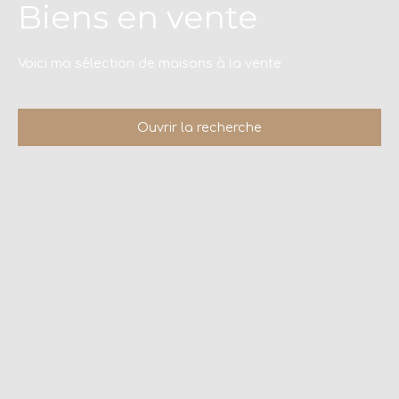
Biens en vente
Voici ma sélection de maisons à la vente
Ouvrir la recherche
Type d'offre
Vente
Localisation
Le Beausset (83330)
Rechercher