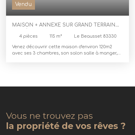
Vendu
MAISON + ANNEXE SUR GRAND TERRAIN
BOISÉ
4
pièces
115
m²
Le Beausset 83330
Venez découvrir cette maison d'environ 120m2
avec ses 3 chambres, son salon salle à manger,
cuisine et garage attenant. A coté cette belle
maison en pierre de 40 m2 sur 2 niveaux, idéale
pour les amis, les ados ou un atelier... L'ensemble
et à remettre à vos goûts. terrain piscinable. Le
terrain fait plus d'un hectare avec de très belles et
larges restanques, bois, potager, animaux ? Le
tout à proximité du centre du Beausset (collège &
supermarché en moins de 5min) Je vous attends
pour découvrir vos projets...
Vous ne trouvez pas
la propriété de vos rêves ?