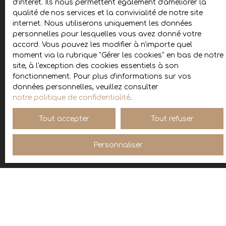
d'intérêt. Ils nous permettent également d'améliorer la
Internet www.bloctel.gouv.fr ou par courrier
qualité de nos services et la convivialité de notre site
adressé à :
internet. Nous utiliserons uniquement les données
personnelles pour lesquelles vous avez donné votre
Société Worldline, Service Bloctel, CS 61311, 41013
accord. Vous pouvez les modifier à n'importe quel
BLOIS CEDEX.
moment via la rubrique ″Gérer les cookies″ en bas de notre
site, à l'exception des cookies essentiels à son
Pour en savoir plus sur le traitement de vos
fonctionnement. Pour plus d'informations sur vos
données personnelles, veuillez consulter notre
données personnelles, veuillez consulter
politique de confidentialité
.
notre politique de confidentialité
.
Tout accepter
Tout refuser
Recevoir des annonces
Personnaliser